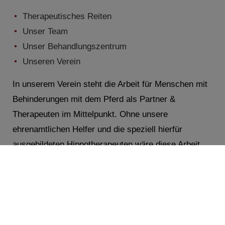
Therapeutisches Reiten
Unser Team
Unser Behandlungszentrum
Unseren Verein
In unserem Verein steht die Arbeit für Menschen mit
Behinderungen mit dem Pferd als Partner &
Therapeuten im Mittelpunkt. Ohne unsere
ehrenamtlichen Helfer und die speziell hierfür
ausgebildeten Hippotherapeuten wäre diese Arbeit
jedoch nicht möglich. Vielen Dank an dieser Stelle.
Ihre Vorstandschaft